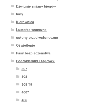
Dźwignie zmiany biegów
Inny
Kierownica
Lusterko wsteczne
osłony przeciwsłoneczne
Oświetlenie
Pasy bezpieczeństwa
Podłokietniki i zagłówki
307
308
308 T9
4007
406