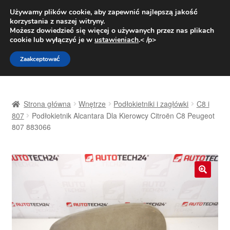
DOSTAWA od 31 zł
Używamy plików cookie, aby zapewnić najlepszą jakość
korzystania z naszej witryny.
Pn.-pt. 9:00-16:00
800 003 167
Możesz dowiedzieć się więcej o używanych przez nas plikach
cookie lub wyłączyć je w
ustawieniach
.< /p>
Przejdź
Przejdź
Menu
Zaakceptować
do
do
nawigacji
treści
Strona główna
Strona główna
Wnętrze
Podłokietniki i zagłówki
C8 i
Dostawa
807
Podłokietnik Alcantara Dla Kierowcy Citroën C8 Peugeot
807 883066
Dostawa na cały świat
Kontakt
🔍
Moje konto
O nas