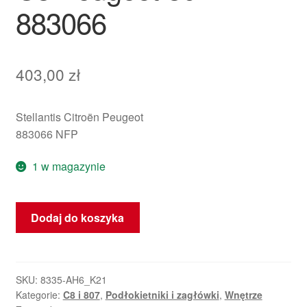
883066
403,00
zł
Stellantis Citroën Peugeot
883066 NFP
1 w magazynie
ilość
Dodaj do koszyka
Podłokietnik
Alcantara
Dla
Kierowcy
SKU:
8335-AH6_K21
Kategorie:
C8 i 807
,
Podłokietniki i zagłówki
,
Wnętrze
Citroën