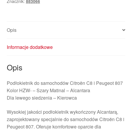
Znacznik:
883066
C8
Peugeot
807
883066
Opis
Informacje dodatkowe
Opis
Podłokietnik do samochodów Citroën C8 i Peugeot 807
Kolor HZW- – Szary Matinal – Alcantara
Dla lewego siedzenia – Kierowca
Wysokiej jakości podłokietnik wykończony Alcantarą,
zaprojektowany specjalnie do samochodów Citroën C8 i
Peugeot 807. Oferuje komfortowe oparcie dla