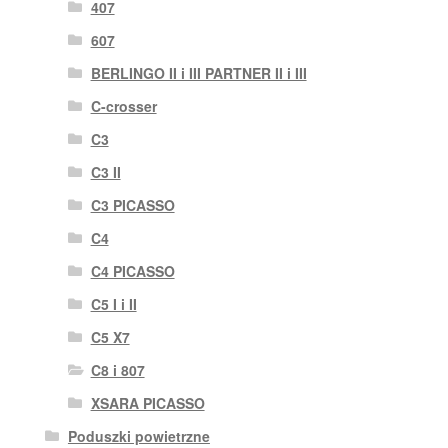
407
607
BERLINGO II i III PARTNER II i III
C-crosser
C3
C3 II
C3 PICASSO
C4
C4 PICASSO
C5 I i II
C5 X7
C8 i 807
XSARA PICASSO
Poduszki powietrzne