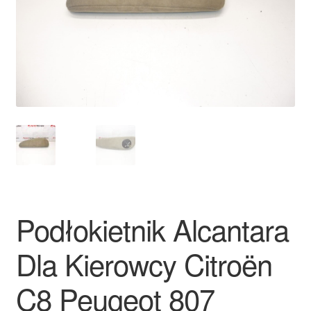
Płatności
Polityka prywatności
Procedura reklamacyjna
Skarga
Wózek
Zamówienia
Podłokietnik Alcantara
Zasady i warunki
Dla Kierowcy Citroën
C8 Peugeot 807