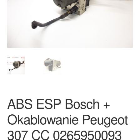
Płatności
Polityka prywatności
Procedura reklamacyjna
Skarga
Wózek
Zamówienia
ABS ESP Bosch +
Zasady i warunki
Okablowanie Peugeot
307 CC 0265950093