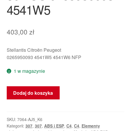
4541W5
403,00
zł
Stellantis Citroën Peugeot
0265950093 4541W5 4541W6 NFP
1 w magazynie
ilość
Dodaj do koszyka
ABS
ESP
Bosch
+
SKU:
7064-AJ5_K6
Kategorii:
307
,
307
,
ABS i ESP
,
C4
,
C4
,
Elementy
Okablowanie